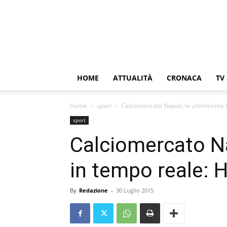
HOME
ATTUALITÀ
CRONACA
TV
Home
sport
Calciomercato Napoli, le ultimissime 
sport
Calciomercato Na
in tempo reale: H
By
Redazione
-
30 Luglio 2015