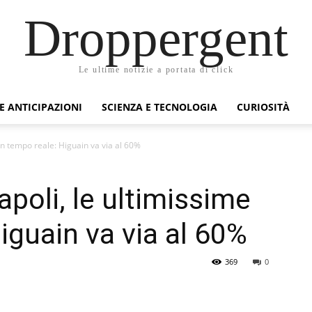
Droppergent
Le ultime notizie a portata di click
 E ANTICIPAZIONI
SCIENZA E TECNOLOGIA
CURIOSITÀ
in tempo reale: Higuain va via al 60%
poli, le ultimissime
iguain va via al 60%
369
0