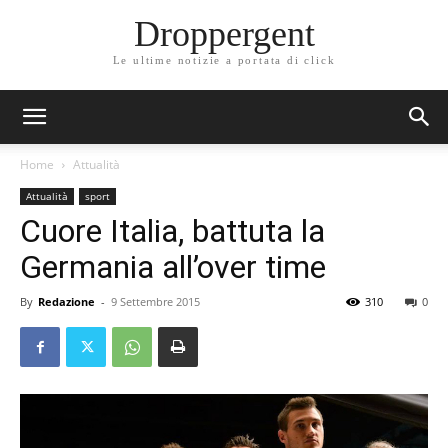
Droppergent
Le ultime notizie a portata di click
Home
Attualità
Attualità
sport
Cuore Italia, battuta la
Germania all’over time
By
Redazione
-
9 Settembre 2015
310
0