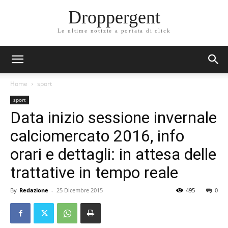
Droppergent
Le ultime notizie a portata di click
Home
sport
sport
Data inizio sessione invernale
calciomercato 2016, info
orari e dettagli: in attesa delle
trattative in tempo reale
By
Redazione
-
25 Dicembre 2015
495
0