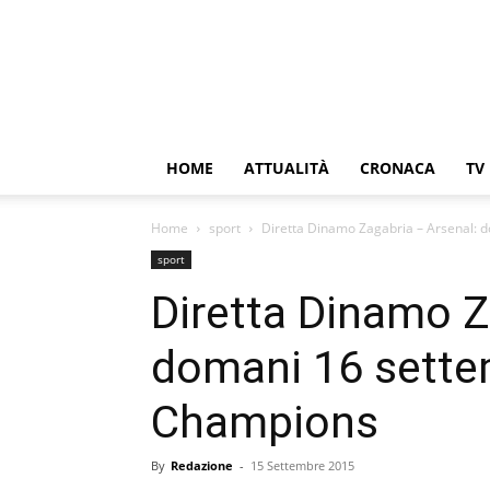
HOME
ATTUALITÀ
CRONACA
TV
Home
sport
Diretta Dinamo Zagabria – Arsenal:
sport
Diretta Dinamo Z
domani 16 sette
Champions
By
Redazione
-
15 Settembre 2015