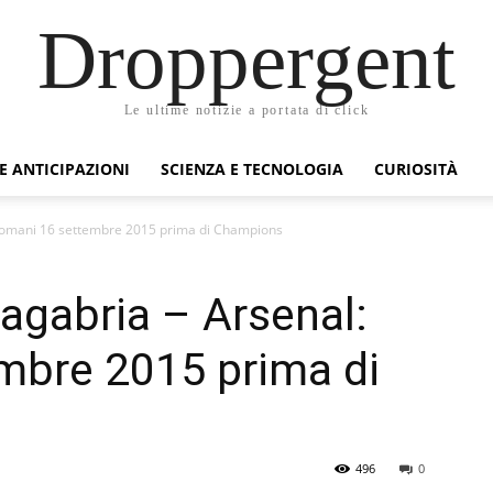
Droppergent
Le ultime notizie a portata di click
 E ANTICIPAZIONI
SCIENZA E TECNOLOGIA
CURIOSITÀ
 domani 16 settembre 2015 prima di Champions
agabria – Arsenal:
mbre 2015 prima di
496
0