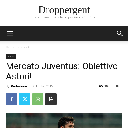
Droppergent
Le ultime notizie a portata di click
Home
sport
sport
Mercato Juventus: Obiettivo
Astori!
By
Redazione
-
30 Luglio 2015
392
0