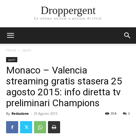
Droppergent
Le ultime notizie a portata di click
Home
sport
sport
Monaco – Valencia
streaming gratis stasera 25
agosto 2015: info diretta tv
preliminari Champions
By
Redazione
-
25 Agosto 2015
314
0