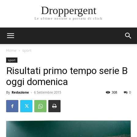
Droppergent
Le ultime notizie a portata di click
Home
sport
sport
Risultati primo tempo serie B
oggi domenica
By
Redazione
-
6 Settembre 2015
308
0