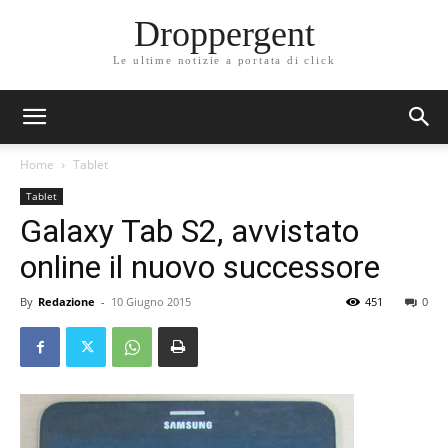
Droppergent
Le ultime notizie a portata di click
Home
Tablet
Tablet
Galaxy Tab S2, avvistato
online il nuovo successore
By
Redazione
-
10 Giugno 2015
451
0