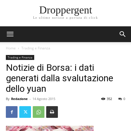
Droppergent
Le ultime notizie a portata di click
Home
Trading e Finanza
Trading e Finanza
Notizie di Borsa: i dati
generati dalla svalutazione
dello yuan
By
Redazione
-
14 Agosto 2015
352
0