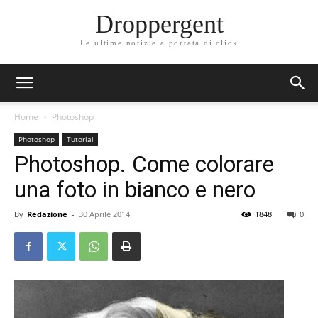
Droppergent
Le ultime notizie a portata di click
Home
Photoshop
Photoshop
Tutorial
Photoshop. Come colorare
una foto in bianco e nero
By
Redazione
-
30 Aprile 2014
1848
0