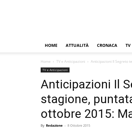
HOME
ATTUALITÀ
CRONACA
TV
Home
TV e Anticipazioni
Anticipazioni Il Segreto 
TV e Anticipazioni
Anticipazioni Il 
stagione, puntat
ottobre 2015: Mar
By
Redazione
-
8 Ottobre 2015