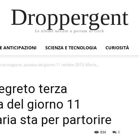
Droppergent
Le ultime notizie a portata di click
 E ANTICIPAZIONI
SCIENZA E TECNOLOGIA
CURIOSITÀ
terza stagione, puntata del giorno 11 ottobre 2015: Maria...
Segreto terza
a del giorno 11
ia sta per partorire
834
0