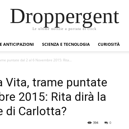
Droppergent
Le ultime notizie a portata di click
 E ANTICIPAZIONI
SCIENZA E TECNOLOGIA
CURIOSITÀ
rame puntate dal 2 al 6 Novembre 2015: Rita...
a Vita, trame puntate
re 2015: Rita dirà la
e di Carlotta?
394
0