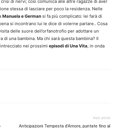
isi di nervi; così comunica alle altre ragazze di aver
zione stessa di lasciare per poco la residenza. Nelle
ra
Manuela e German
si fa più complicato: lei farà di
pena si incontrano lui le dice di volerne parlare.. Cosa
visita delle suore dell’orfanotrofio per adottare un
ora di una bambina. Ma chi sarà questa bambina? Il
intrecciato nei prossimi
episodi di Una Vita
, in onda
Next article
o
Anticipazioni Tempesta d’Amore, puntate fino al