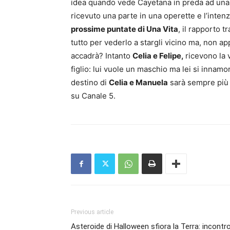
idea quando vede Cayetana in preda ad una cr
ricevuto una parte in una operette e l’inten
prossime puntate di Una Vita
, il rapporto t
tutto per vederlo a stargli vicino ma, non ap
accadrà? Intanto
Celia e Felipe,
ricevono la 
figlio: lui vuole un maschio ma lei si innam
destino di
Celia e Manuela
sarà sempre più 
su Canale 5.
Previous article
Asteroide di Halloween sfiora la Terra: incontr