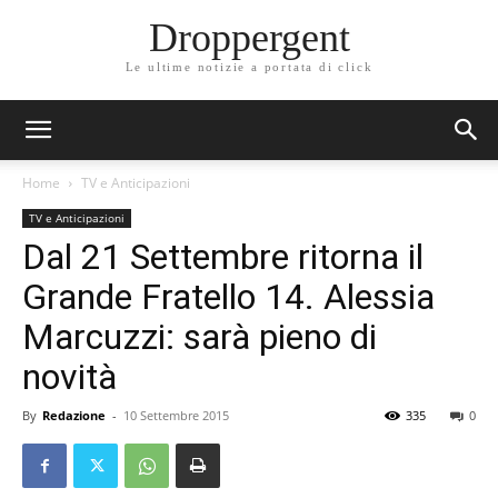
Droppergent
Le ultime notizie a portata di click
Home
TV e Anticipazioni
TV e Anticipazioni
Dal 21 Settembre ritorna il
Grande Fratello 14. Alessia
Marcuzzi: sarà pieno di
novità
By
Redazione
-
10 Settembre 2015
335
0