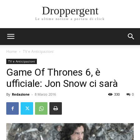
Droppergent
Le ultime notizie a portata di click
Home
TV e Anticipazioni
TV e Anticipazioni
Game Of Thrones 6, è
ufficiale: Jon Snow ci sarà
By
Redazione
-
8 Marzo 2016
330
0