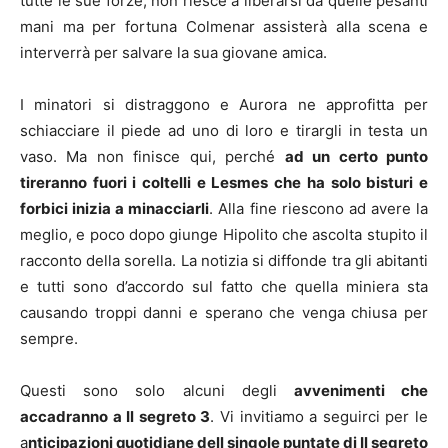
tutte le sue forze, non riesce a liberarsi da quelle pesanti
mani ma per fortuna Colmenar assisterà alla scena e
interverrà per salvare la sua giovane amica.
I minatori si distraggono e Aurora ne approfitta per
schiacciare il piede ad uno di loro e tirargli in testa un
vaso. Ma non finisce qui, perché
ad un certo punto
tireranno fuori i coltelli e Lesmes che ha solo bisturi e
forbici inizia a minacciarli
. Alla fine riescono ad avere la
meglio, e poco dopo giunge Hipolito che ascolta stupito il
racconto della sorella. La notizia si diffonde tra gli abitanti
e tutti sono d’accordo sul fatto che quella miniera sta
causando troppi danni e sperano che venga chiusa per
sempre.
Questi sono solo alcuni degli
avvenimenti che
accadranno a Il segreto 3
. Vi invitiamo a seguirci per le
a
nticipazioni quotidiane dell singole puntate di Il segreto