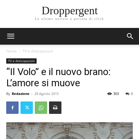
Droppergent
Le ultime notizie a portata di click
Home
TV e Anticipazioni
TV e Anticipazioni
“Il Volo” e il nuovo brano:
L’amore si muove
By
Redazione
-
28 Agosto 2015
303
0