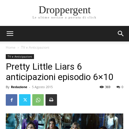
Droppergent
Le ultime notizie a portata di click
Home
TV e Anticipazioni
TV e Anticipazioni
Pretty Little Liars 6
anticipazioni episodio 6×10
By
Redazione
-
5 Agosto 2015
369
0