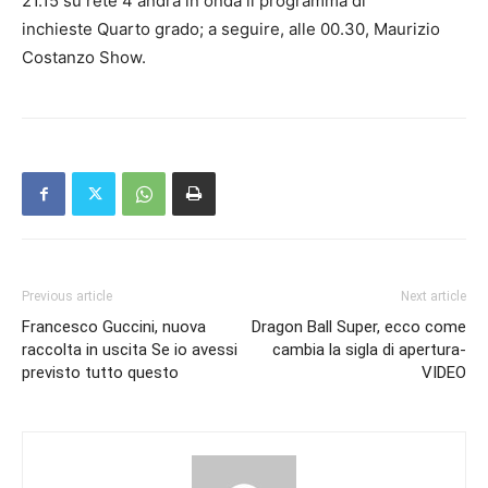
21.15 su rete 4 andrà in onda il programma di
inchieste Quarto grado; a seguire, alle 00.30, Maurizio
Costanzo Show.
Previous article
Next article
Francesco Guccini, nuova
Dragon Ball Super, ecco come
raccolta in uscita Se io avessi
cambia la sigla di apertura-
previsto tutto questo
VIDEO