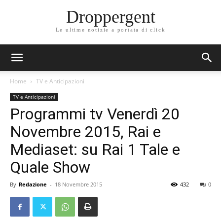
Droppergent
Le ultime notizie a portata di click
Home
TV e Anticipazioni
TV e Anticipazioni
Programmi tv Venerdì 20
Novembre 2015, Rai e
Mediaset: su Rai 1 Tale e
Quale Show
By
Redazione
-
18 Novembre 2015
432
0