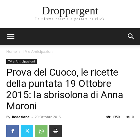
Droppergent
Le ultime notizie a portata di click
Home
TV e Anticipazioni
TV e Anticipazioni
Prova del Cuoco, le ricette
della puntata 19 Ottobre
2015: la sbrisolona di Anna
Moroni
By
Redazione
-
20 Ottobre 2015
1350
0