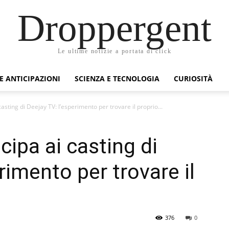
Droppergent
Le ultime notizie a portata di click
 E ANTICIPAZIONI
SCIENZA E TECNOLOGIA
CURIOSITÀ
asting di Deejay TV: l’esperimento per trovare il proprio...
ipa ai casting di
rimento per trovare il
376
0