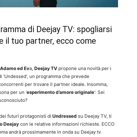
ramma di Deejay TV: spogliarsi
e il tuo partner, ecco come
i Adamo ed Ev
a,
Deejay TV
propone una novità per i
a di ‘Undessed’, un programma che prevede
i concorrenti per trovare il partner ideale. Insomma,
sona per un ‘
esperimento d’amore originale
‘: Sei
 sconosciuto?
dei futuri protagonisti di
Undressed
su Deejay TV, ti
o Deejay
con le relative informazioni richieste. ECCO
ma andrà prossimamente in onda su Deejay tv