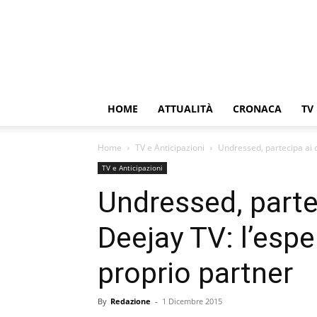
HOME
ATTUALITÀ
CRONACA
TV
Home
TV e Anticipazioni
Undressed, partecipa ai c
TV e Anticipazioni
Undressed, partec
Deejay TV: l’espe
proprio partner
By
Redazione
-
1 Dicembre 2015