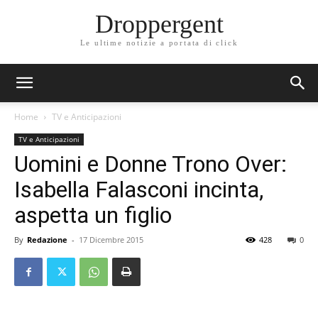
Droppergent
Le ultime notizie a portata di click
Home
TV e Anticipazioni
TV e Anticipazioni
Uomini e Donne Trono Over:
Isabella Falasconi incinta,
aspetta un figlio
By
Redazione
-
17 Dicembre 2015
428
0