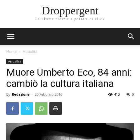
Droppergent
Le ultime notizie a portata di click
Home
Attualità
Attualità
Muore Umberto Eco, 84 anni:
cambiò la cultura italiana
By
Redazione
-
20 Febbraio 2016
413
0