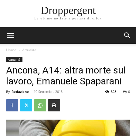
Droppergent
Le ultime notizie a portata di click
Home
Attualità
Attualità
Ancona, A14: altra morte sul
lavoro, Emanuele Spaparani
By
Redazione
-
10 Settembre 2015
328
0