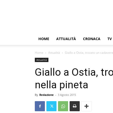
HOME
ATTUALITÀ
CRONACA
TV
Home
Attualità
Giallo a Ostia, trovato un cadavere
Attualità
Giallo a Ostia, t
nella pineta
By
Redazione
-
3 Agosto 2015