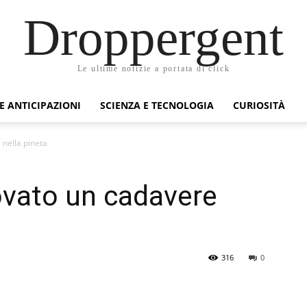
Droppergent
Le ultime notizie a portata di click
 E ANTICIPAZIONI
SCIENZA E TECNOLOGIA
CURIOSITÀ
 nella pineta
rovato un cadavere
316
0