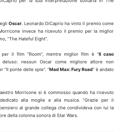
iCaprio per la sua interpretazione solitaria in The
degli
Oscar
. Leonardo DiCaprio ha vinto il premio come
Morricone invece ha ricevuto il premio per la miglior
no, “The Hateful Eight”.
 per il film “Room”, mentre miglior film è “
Il caso
to deluso: nessun Oscar come migliore attore non
 “Il ponte delle spie”. “
Mad Max: Fury Road
” è andato
 Maestro Morricone si è commosso quando ha ricevuto
 dedicato alla moglie e alla musica. “Grazie per il
 pensiero al grande collega che condivideva con lui la
tore della colonna sonora di Star Wars.