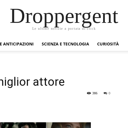
Droppergent
Le ultime notizie a portata di click
 E ANTICIPAZIONI
SCIENZA E TECNOLOGIA
CURIOSITÀ
iglior attore
386
0