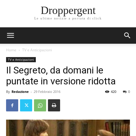
Droppergent
Le ultime notizie a portata di click
Home
TV e Anticipazioni
TV e Anticipazioni
Il Segreto, da domani le
puntate in versione ridotta
By
Redazione
-
29 Febbraio 2016
420
0