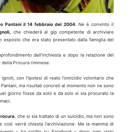
 Pantani il 14 febbraio del 2004
. Ne è convinto il
noli,
che chiederà al gip competente di archiviare
o esposto che era stato presentato dalla famiglia del
pprofondimento dell’inchiesta e dopo la relazione del
della Procura riminese.
ignoti, con l’ipotesi di reato l’omicidio volontario che
i Pantani, ma risultati concreti al momento non ne sono
 quel giorno fosse da solo e da solo si sia procurato la
rmaci.
rocura
, che si sia trattato di un suicidio, ma non sono
e così verrà chiesta l’archiviazione. Ma la mamma di
 questo – ha scritto su Facebook – dopo aver visto