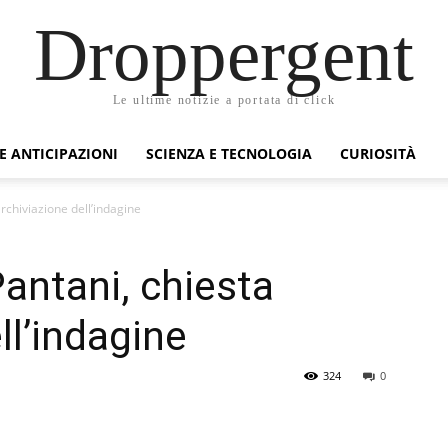
Droppergent
Le ultime notizie a portata di click
 E ANTICIPAZIONI
SCIENZA E TECNOLOGIA
CURIOSITÀ
rchiviazione dell’indagine
antani, chiesta
ll’indagine
324
0