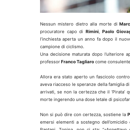
Nessun mistero dietro alla morte di
Marco
procuratore capo di
Rimini
,
Paolo Giovag
l’inchiesta aperta un anno fa dopo il nuov
campione di ciclismo.
Una decisione maturata dopo l’ulteriore a
professor
Franco Tagliaro
come consulente 
Allora era stato aperto un fascicolo contro 
aveva riacceso le speranze della famiglia d
arrivati, se non la certezza che il ‘Pirata’
morte ingerendo una dose letale di psicofa
Non si può dire con certezza, sostiene la
P
emersi elementi a sostegno dell’omicidio 
Pantani, Tonina, non ci sta: “«Aspettavo