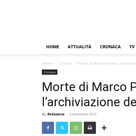
HOME
ATTUALITÀ
CRONACA
TV
Home
Cronaca
Morte di Marco Pantani, chiesta l’a
Cronaca
Morte di Marco P
l’archiviazione de
By
Redazione
-
5 Settembre 2015