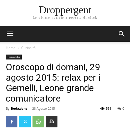
Droppergent
Le ultime notizie a portata di click
Home
Curiosità
Curiosità
Oroscopo di domani, 29
agosto 2015: relax per i
Gemelli, Leone grande
comunicatore
By
Redazione
-
28 Agosto 2015
558
0