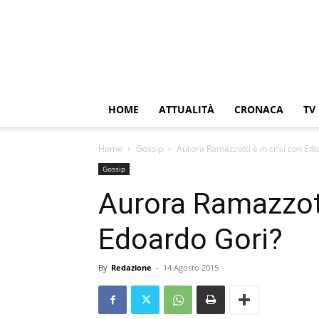
HOME
ATTUALITÀ
CRONACA
TV
Home
Gossip
Aurora Ramazzotti è in crisi con Ed
Gossip
Aurora Ramazzotti
Edoardo Gori?
By
Redazione
-
14 Agosto 2015