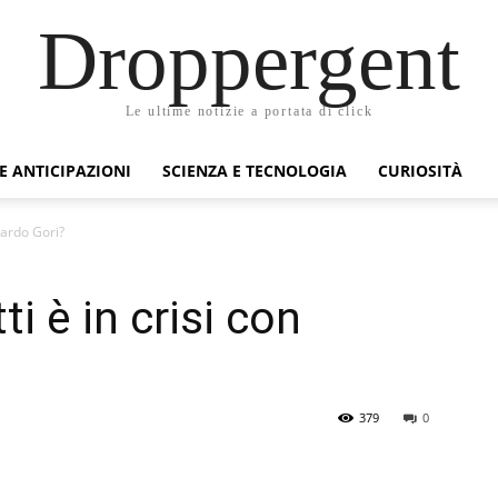
Droppergent
Le ultime notizie a portata di click
 E ANTICIPAZIONI
SCIENZA E TECNOLOGIA
CURIOSITÀ
oardo Gori?
 è in crisi con
379
0