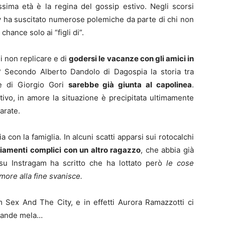
sima età è la regina del gossip estivo. Negli scorsi
ly ha suscitato numerose polemiche da parte di chi non
ance solo ai “figli di”.
i non replicare e di
godersi le vacanze con gli amici in
? Secondo Alberto Dandolo di Dagospia la storia tra
te di Giorgio Gori
sarebbe già giunta al capolinea
.
tivo, in amore la situazione è precipitata ultimamente
arate.
a con la famiglia. In alcuni scatti apparsi sui rotocalchi
iamenti complici con un altro ragazzo
, che abbia già
su Instragam ha scritto che ha lottato però
le cose
more alla fine svanisce.
 Sex And The City, e in effetti Aurora Ramazzotti ci
 grande mela…