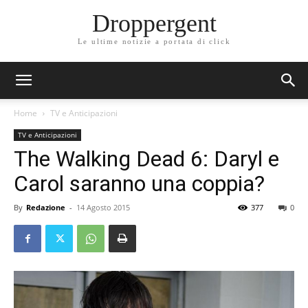
Droppergent
Le ultime notizie a portata di click
Home
TV e Anticipazioni
TV e Anticipazioni
The Walking Dead 6: Daryl e
Carol saranno una coppia?
By
Redazione
-
14 Agosto 2015
377
0