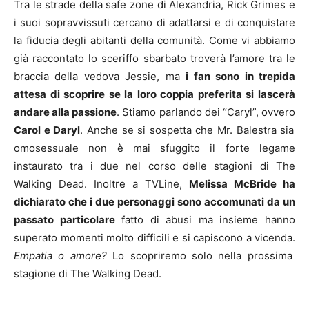
Tra le strade della safe zone di Alexandria, Rick Grimes e
i suoi sopravvissuti cercano di adattarsi e di conquistare
la fiducia degli abitanti della comunità. Come vi abbiamo
già raccontato lo sceriffo sbarbato troverà l’amore tra le
braccia della vedova Jessie, ma
i fan sono in trepida
attesa di scoprire se la loro coppia preferita si lascerà
andare alla passione
. Stiamo parlando dei “Caryl”, ovvero
Carol e Daryl
. Anche se si sospetta che Mr. Balestra sia
omosessuale non è mai sfuggito il forte legame
instaurato tra i due nel corso delle stagioni di The
Walking Dead. Inoltre a TVLine,
Melissa McBride ha
dichiarato che i due personaggi sono accomunati da un
passato particolare
fatto di abusi ma insieme hanno
superato momenti molto difficili e si capiscono a vicenda.
Empatia o amore?
Lo scopriremo solo nella prossima
stagione di The Walking Dead.