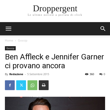
Droppergent
Le ultime notizie a portata di click
Home
Gossip
Gossip
Ben Affleck e Jennifer Garner
ci provano ancora
By
Redazione
-
5 Settembre 2015
360
0