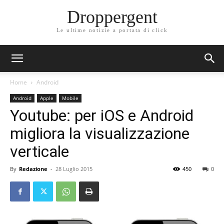
Droppergent
Le ultime notizie a portata di click
Home
Android
Android
Apple
Mobile
Youtube: per iOS e Android
migliora la visualizzazione
verticale
By
Redazione
-
28 Luglio 2015
450
0