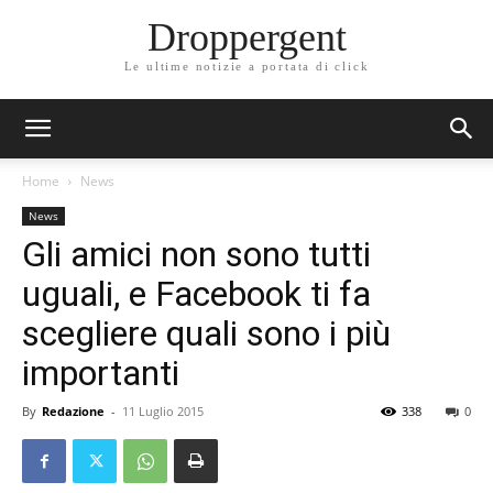
Droppergent
Le ultime notizie a portata di click
Home
News
News
Gli amici non sono tutti
uguali, e Facebook ti fa
scegliere quali sono i più
importanti
By
Redazione
-
11 Luglio 2015
338
0