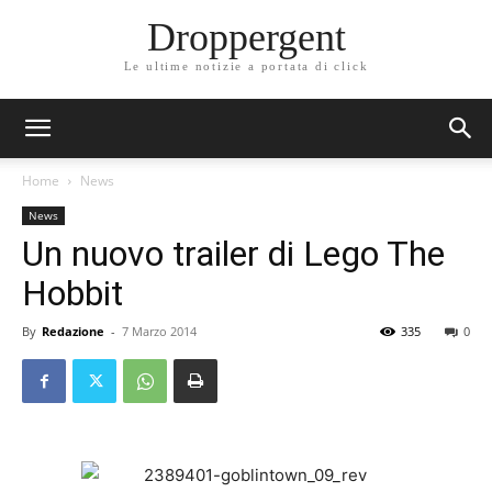
Droppergent
Le ultime notizie a portata di click
Home
News
News
Un nuovo trailer di Lego The
Hobbit
By
Redazione
-
7 Marzo 2014
335
0