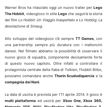
Warner Bros ha rilasciato oggi un nuovo trailer per
Lego
The Hobbit
, videogioco in stile
Lego
che seguirà la storia
dei film
Lo Hobbit: Un Viaggio Inaspettato
e
Lo Hobbig: La
desolazione di Smaug.
Allo sviluppo del videogioco c’è sempre
TT Games
, con
una partnership sempre più duratura con i mattoncini
danesi. Nel filmato abbiamo la possibilità di osservare il
nuovo gioco di squadra, componente decisamente forte
di questo nuovo capitolo. Oltre infatti a controllare il
protagonista centrale della fiaba di Tolkien, l’hobbit Bilbo,
possiamo comandare anche
Thorin Scudodiquercia
e la
compagnia dei Nani
.
La data di uscita è prevista per l’11 aprile 2014. Il gioco è
multi piattaforma
ed uscirà per
Xbox One, Xbox 360,
Nintendo 3DS, WiiU, PlayStation Vita, PlayStation 3,