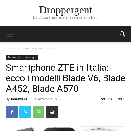
Droppergent
Le ultime notizie a portata di click
Home
Scienza e tecnologia
Scienza e tecnologia
Smartphone ZTE in Italia:
ecco i modelli Blade V6, Blade
A452, Blade A570
By
Redazione
-
28 Novembre 2015
389
0