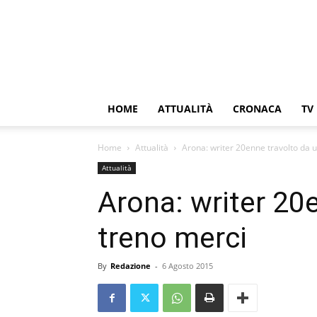
HOME
ATTUALITÀ
CRONACA
TV
Home
Attualità
Arona: writer 20enne travolto da 
Attualità
Arona: writer 20
treno merci
By
Redazione
-
6 Agosto 2015