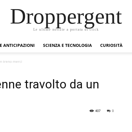
Droppergent
Le ultime notizie a portata di click
 E ANTICIPAZIONI
SCIENZA E TECNOLOGIA
CURIOSITÀ
un treno merci
enne travolto da un
407
0